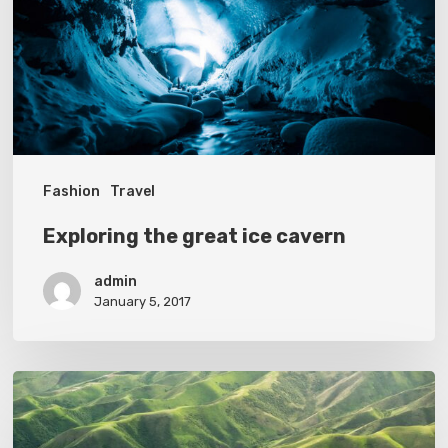
cavern
Fashion
Travel
Exploring the great ice cavern
admin
January 5, 2017
The
endless