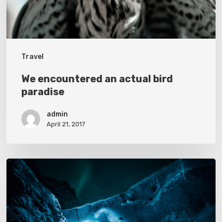
Travel
We encountered an actual bird
paradise
admin
April 21, 2017
Exploring
the
great
ice