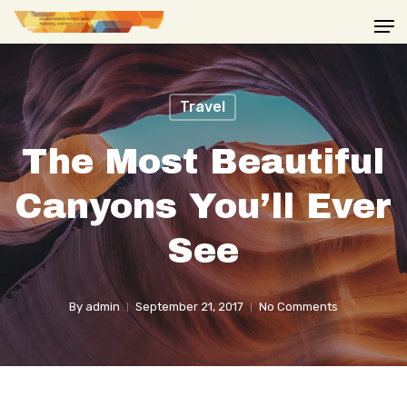
Skip
Men
to
main
content
Travel
The Most Beautiful
Canyons You’ll Ever
See
By
admin
September 21, 2017
No Comments